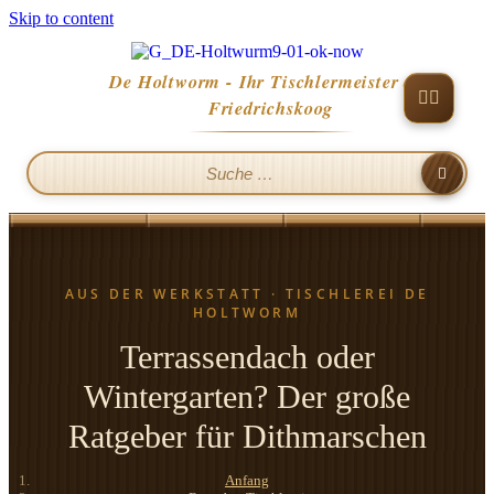
Skip to content
De Holtworm - Ihr Tischlermeister aus
Friedrichskoog
Terrassendach oder
Wintergarten? Der große
Ratgeber für Dithmarschen
Anfang